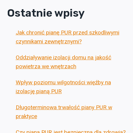
Ostatnie wpisy
Jak chronić pianę PUR przed szkodliwymi
czynnikami zewnętrznymi?
Oddziaływanie izolacji domu na jakość
powietrza we wnętrzach
Wpływ poziomu wilgotności więźby na
izolację pianą PUR
Długoterminowa trwałość piany PUR w
praktyce
Czy piana PUR jest bezpieczna dla zdrowia?