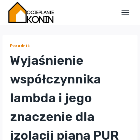
Przejdź
do
treści
Poradnik
Wyjaśnienie
współczynnika
lambda i jego
znaczenie dla
izolacji pianą PUR