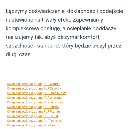
Łączymy doświadczenie, dokładność i podejście
nastawione na trwały efekt. Zapewniamy
kompleksową obsługę, a ocieplanie poddaszy
realizujemy tak, abyś otrzymał komfort,
szczelność i standard, który będzie służył przez
długi czas.
Ocieplanie poddaszy pianą PUR w Turku
Ocieplanie poddaszy pianą PUR Zagórów
Ocieplanie poddaszy pianą PUR Stare Miasto
Ocieplanie poddaszy pianą PUR Września
Ocieplanie poddaszy pianą PUR Sompolno
Ocieplanie poddaszy pianą PUR Słupca
Ocieplanie poddaszy pianą PUR Poznań
Ocieplanie poddaszy pianą PUR Skulsk
Ocieplanie poddaszy pianą PUR Rychwał
Ocieplanie poddaszy pianą PUR Ślesin