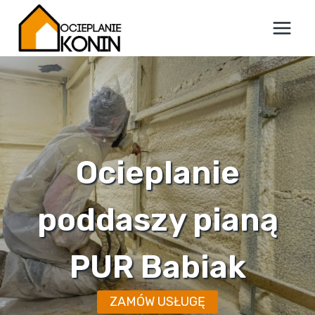
Przejdź
do
treści
Ocieplanie
poddaszy pianą
PUR Babiak
ZAMÓW USŁUGĘ