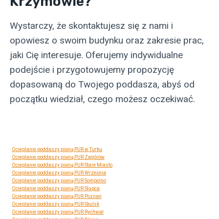
Krzymowie?
Wystarczy, że skontaktujesz się z nami i
opowiesz o swoim budynku oraz zakresie prac,
jaki Cię interesuje. Oferujemy indywidualne
podejście i przygotowujemy propozycję
dopasowaną do Twojego poddasza, abyś od
początku wiedział, czego możesz oczekiwać.
Ocieplanie poddaszy pianą PUR w Turku
Ocieplanie poddaszy pianą PUR Zagórów
Ocieplanie poddaszy pianą PUR Stare Miasto
Ocieplanie poddaszy pianą PUR Września
Ocieplanie poddaszy pianą PUR Sompolno
Ocieplanie poddaszy pianą PUR Słupca
Ocieplanie poddaszy pianą PUR Poznań
Ocieplanie poddaszy pianą PUR Skulsk
Ocieplanie poddaszy pianą PUR Rychwał