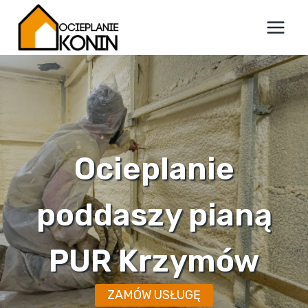
Przejdź
do
treści
Ocieplanie
poddaszy pianą
PUR Krzymów
ZAMÓW USŁUGĘ