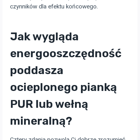
czynników dla efektu końcowego.
Jak wygląda
energooszczędność
poddasza
ocieplonego pianką
PUR lub wełną
mineralną?
Cztery zdania pozwolą Ci dobrze zrozumieć