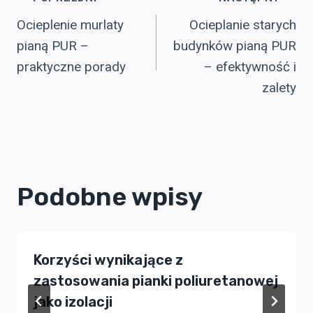
Nawigacja
Ocieplenie murlaty
Ocieplanie starych
wpisu
pianą PUR –
budynków pianą PUR
praktyczne porady
– efektywność i
zalety
Podobne wpisy
Korzyści wynikające z
zastosowania pianki poliuretanowej
jako izolacji