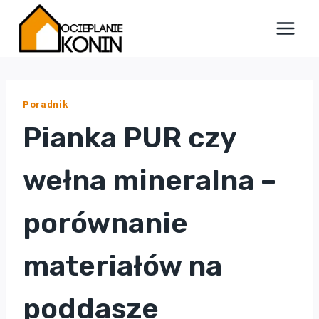
Przejdź
do
treści
Poradnik
Pianka PUR czy
wełna mineralna –
porównanie
materiałów na
poddasze