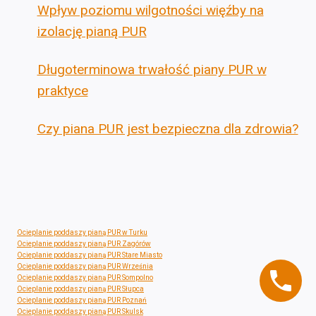
Wpływ poziomu wilgotności więźby na
izolację pianą PUR
Długoterminowa trwałość piany PUR w
praktyce
Czy piana PUR jest bezpieczna dla zdrowia?
Ocieplanie poddaszy pianą PUR w Turku
Ocieplanie poddaszy pianą PUR Zagórów
Ocieplanie poddaszy pianą PUR Stare Miasto
Ocieplanie poddaszy pianą PUR Września
Ocieplanie poddaszy pianą PUR Sompolno
Ocieplanie poddaszy pianą PUR Słupca
Ocieplanie poddaszy pianą PUR Poznań
Ocieplanie poddaszy pianą PUR Skulsk